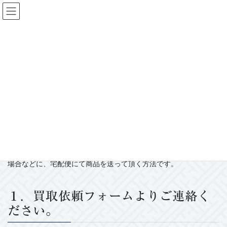
コ
ナ
ン
ビ
テ
ゲ
ン
ー
宅配買取
ツ
シ
へ
ョ
ス
ン
HOME
刀剣の買取について
宅配買取
キ
に
ッ
移
プ
動
宅配買取の流れ
宅配買取とは、遠方の場合などで直接商品を見ることができない
場合などに、宅配便にて商品を送って頂く方法です。
１．買取依頼フォームよりご連絡く
ださい。